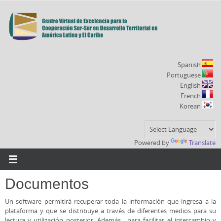
Ir
al
contenido
Spanish
Portuguese
English
French
Korean
Powered by
Translate
Documentos
Un software permitirá recuperar toda la información que ingresa a la
plataforma y que se distribuye a través de diferentes medios para su
lectura y utilización posterior. Además, para facilitar el intercambio y