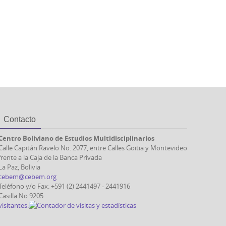
Contacto
Centro Boliviano de Estudios Multidisciplinarios
Calle Capitán Ravelo No. 2077, entre Calles Goitia y Montevideo
frente a la Caja de la Banca Privada
La Paz, Bolivia
cebem@cebem.org
Teléfono y/o Fax: +591 (2) 2441497 - 2441916
Casilla No 9205
visitantes: