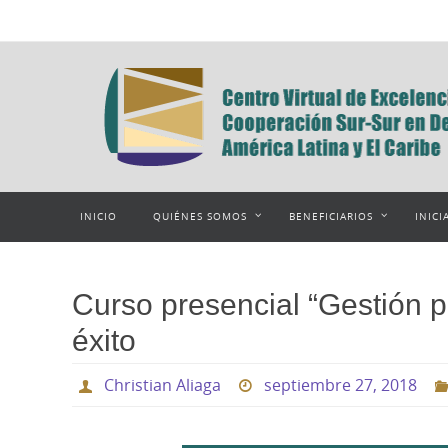
Ir
al
contenido
Ir
INICIO
QUIÉNES SOMOS
BENEFICIARIOS
INICI
al
contenido
Curso presencial “Gestión 
éxito
Christian Aliaga
septiembre 27, 2018