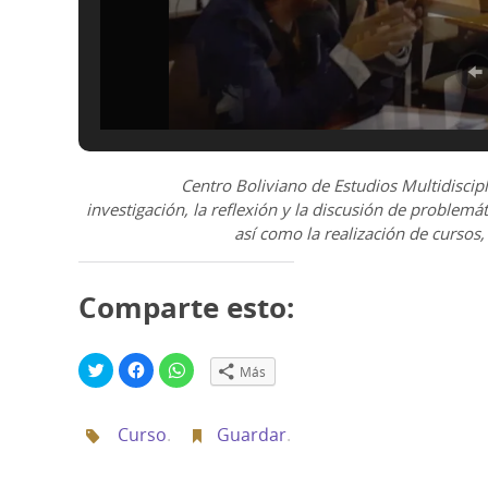
Centro Boliviano de Estudios Multidiscip
investigación, la reflexión y la discusión de problemát
así como la realización de cursos,
Comparte esto:
H
H
H
Más
a
a
a
z
z
z
c
c
c
l
l
l
Curso
.
Guardar
.
i
i
i
c
c
c
p
p
p
a
a
a
r
r
r