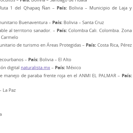
 Ruta 1 del Qhapaq Ñan –
País:
Bolivia – Municipio de Laja y
unitario Buenaventura –
País:
Bolivia – Santa Cruz
ble al territorio sanador. –
País:
Colombia Cali. Colombia. Zona
a Carmelo
itario de turismo en Áreas Protegidas –
País:
Costa Rica, Pérez
 ecourbanos –
País:
Bolivia – El Alto
ión digital
naturalista.mx
–
País:
México
e manejo de paraba frente roja en el ANMI EL PALMAR –
País:
– La Paz
a