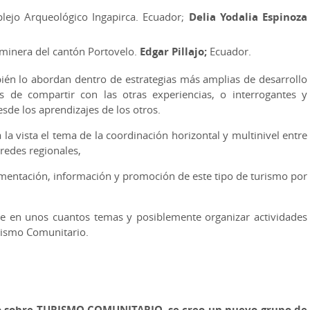
ejo Arqueológico Ingapirca. Ecuador;
Delia Yodalia Espinoza
 minera del cantón Portovelo.
Edgar Pillajo;
Ecuador.
én lo abordan dentro de estrategias más amplias de desarrollo
s de compartir con las otras experiencias, o interrogantes y
sde los aprendizajes de los otros.
a la vista el tema de la coordinación horizontal y multinivel entre
 redes regionales,
umentación, información y promoción de este tipo de turismo por
rse en unos cuantos temas y posiblemente organizar actividades
rismo Comunitario.
o sobre TURISMO COMUNITARIO, se creo un nuevo grupo de