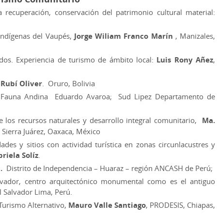
 recuperación, conservación del patrimonio cultural material:
indígenas del Vaupés,
Jorge Wiliam Franco Marín
, Manizales,
dos. Experiencia de turismo de ámbito local:
Luis Rony Añez
,
,
Rubí Oliver
. Oruro, Bolivia
e Fauna Andina Eduardo Avaroa; Sud Lipez Departamento de
 los recursos naturales y desarrollo integral comunitario,
Ma.
Sierra Juárez, Oaxaca, México
ades y sitios con actividad turística en zonas circunlacustres y
riela Solíz
.
a.
Distrito de Independencia – Huaraz – región ANCASH de Perú;
alvador, centro arquitectónico monumental como es el antiguo
 El Salvador Lima, Perú.
Turismo Alternativo,
Mauro Valle Santiago
, PRODESIS, Chiapas,