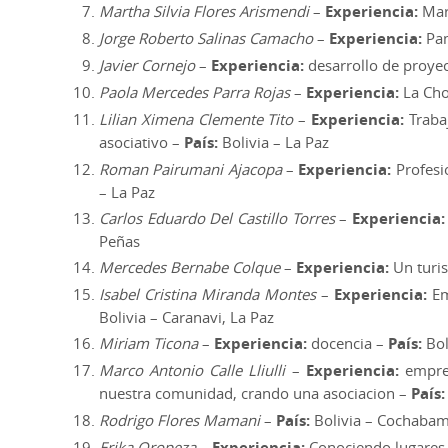
Martha Silvia Flores Arismendi
–
Experiencia:
Mar
Jorge Roberto Salinas Camacho
–
Experiencia:
Pa
Javier Cornejo
–
Experiencia:
desarrollo de proye
Paola Mercedes Parra Rojas
–
Experiencia:
La Cho
Lilian Ximena Clemente Tito
–
Experiencia:
Trabaj
asociativo –
País:
Bolivia – La Paz
Roman Pairumani Ajacopa
–
Experiencia:
Profesi
– La Paz
Carlos Eduardo Del Castillo Torres
–
Experiencia:
Peñas
Mercedes Bernabe Colque
–
Experiencia:
Un turi
Isabel Cristina Miranda Montes
–
Experiencia:
Em
Bolivia – Caranavi, La Paz
Miriam Ticona
–
Experiencia:
docencia –
País:
Bol
Marco Antonio Calle Lliulli
–
Experiencia:
empren
nuestra comunidad, crando una asociacion –
País:
Rodrigo Flores Mamani
–
País:
Bolivia – Cochabam
Erika Oropeza
–
Experiencia:
Conociendo lugares 