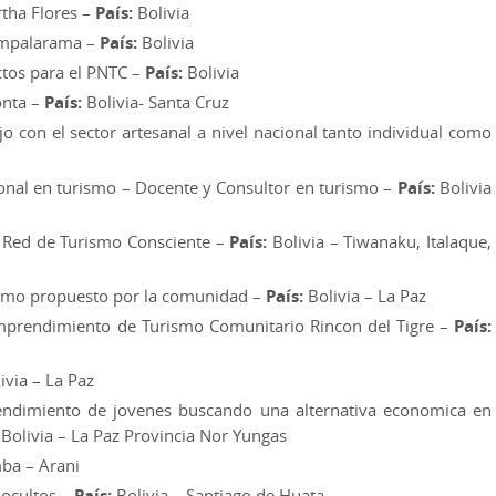
tha Flores –
País:
Bolivia
mpalarama –
País:
Bolivia
ctos para el PNTC –
País:
Bolivia
nta –
País:
Bolivia- Santa Cruz
o con el sector artesanal a nivel nacional tanto individual como
onal en turismo – Docente y Consultor en turismo –
País:
Bolivia
Red de Turismo Consciente –
País:
Bolivia – Tiwanaku, Italaque,
smo propuesto por la comunidad –
País:
Bolivia – La Paz
prendimiento de Turismo Comunitario Rincon del Tigre –
País:
ivia – La Paz
dimiento de jovenes buscando una alternativa economica en
Bolivia – La Paz Provincia Nor Yungas
ba – Arani
ocultos –
País:
Bolivia – Santiago de Huata