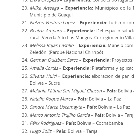
Milka Arteaga
–
Experiencia:
Municipios de la
Municipio de Guaqui
Nelzon Ventura Lopez
–
Experiencia:
Turismo com
Beatriz Amparo
–
Experiencia:
Del espacio saluda
rural. Vereda Alto Los Mangos. Corregimiento Vill
Melissa Rojas Castillo
–
Experiencia:
Manejo comun
Zeledón. (Parque Nacional Chirripó)
German Quisbert Sarco
–
Experiencia:
Proyectos
Amalia Cortés
–
Experiencia:
Plataforma y aplicac
Silvana Huici
–
Experiencia:
elboracion de pan d
Bolivia – Sucre
Melania Fátima San Miguel Chacon
–
País:
Bolivia 
Natalio Roque Marca
–
País:
Bolivia – La Paz
Sandra Marca Uscamayta
–
País:
Bolivia – La Paz
Marco Antonio Trujillo Garcia
–
País:
Bolivia – Tarij
Félix Rodríguez
–
País:
Bolivia – Cochabamba
Hugo Soliz
–
País:
Bolivia – Tarija