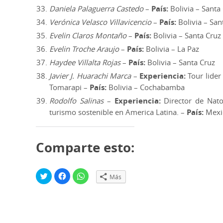
Daniela Palaguerra Castedo
–
País:
Bolivia – Santa
Verónica Velasco Villavicencio
–
País:
Bolivia – San
Evelin Claros Montaño
–
País:
Bolivia – Santa Cruz
Evelin Troche Araujo
–
País:
Bolivia – La Paz
Haydee Villalta Rojas
–
País:
Bolivia – Santa Cruz
Javier J. Huarachi Marca
–
Experiencia:
Tour lider
Tomarapi –
País:
Bolivia – Cochabamba
Rodolfo Salinas
–
Experiencia:
Director de Nato
turismo sostenible en America Latina. –
País:
Mexi
Comparte esto:
H
H
H
Más
a
a
a
z
z
z
c
c
c
l
l
l
i
i
i
c
c
c
p
p
p
a
a
a