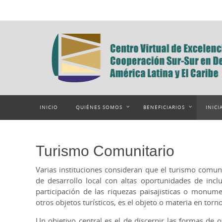
Ir
al
contenido
Ir
INICIO
QUIÉNES SOMOS
BENEFICIARIOS
INICI
al
contenido
Turismo Comunitario
Varias instituciones consideran que el turismo comu
de desarrollo local con altas oportunidades de incl
participación de las riquezas paisajisticas o monum
otros objetos turísticos, es el objeto o materia en torn
Un objetivo central es el de discernir las formas de 