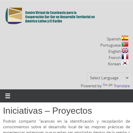
Ir
al
contenido
Spanish
Portuguese
English
French
Korean
Powered by
Translate
Iniciativas – Proyectos
Podrán compartir “avances en la identificación y recopilación de
conocimientos sobre el desarrollo local de las mejores prácticas de
experiencias anteriores que puedan ser ampliadas dentro de la región y