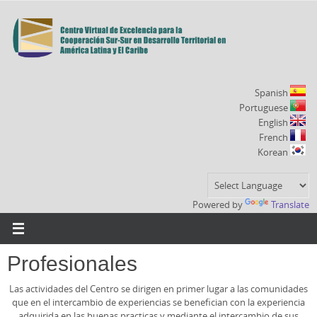
Ir
al
contenido
Spanish
Portuguese
English
French
Korean
Powered by
Translate
Profesionales
Las actividades del Centro se dirigen en primer lugar a las comunidades
que en el intercambio de experiencias se benefician con la experiencia
adquirida en las buenas practicas y mediante el intercambio de sus