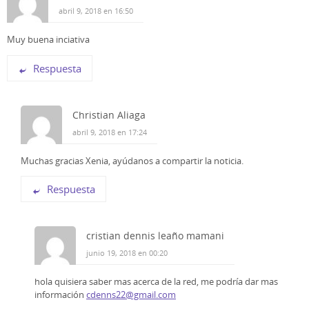
r
o
p
(
k
p
abril 9, 2018 en 16:50
S
(
(
e
S
S
a
e
e
Muy buena inciativa
b
a
a
r
b
b
e
r
r
Respuesta
e
e
e
n
e
e
u
n
n
n
u
u
a
n
n
v
a
a
Christian Aliaga
e
v
v
n
e
e
abril 9, 2018 en 17:24
t
n
n
a
t
t
n
a
a
a
n
n
Muchas gracias Xenia, ayúdanos a compartir la noticia.
n
a
a
u
n
n
e
u
u
Respuesta
v
e
e
a
v
v
)
a
a
)
)
cristian dennis leaño mamani
junio 19, 2018 en 00:20
hola quisiera saber mas acerca de la red, me podría dar mas
información
cdenns22@gmail.com