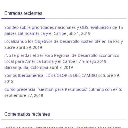
S
(
(
e
S
S
a
e
e
Entradas recientes
b
a
a
r
b
b
e
r
r
e
e
e
Sondeo sobre prioridades nacionales y ODS: evaluación de 15
n
e
e
u
n
n
paises Latinoamérica y el Caribe
julio 1, 2019
n
u
u
a
n
n
Localizando los Objetivos de Desarrollo Sostenible en La Paz y
v
a
a
e
v
v
Sucre
abril 29, 2019
n
e
e
t
n
n
a
t
t
¡No te pierdas el 3er Foro Regional de Desarrollo Económico
n
a
a
Local para América Latina y el Caribe ! 7-9 mayo 2019,
a
n
n
n
a
a
Barranquilla, Colombia
abril 8, 2019
u
n
n
e
u
u
Somos Iberoamérica, LOS COLORES DEL CAMBIO
octubre 29,
v
e
e
a
v
v
2018
)
a
a
)
)
Curso presencial “Gestión para Resultados” culminó con éxito
septiembre 27, 2018
Comentarios recientes