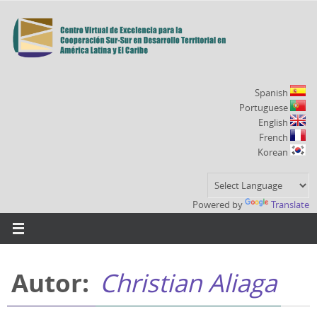
Ir
al
contenido
Spanish
Portuguese
English
French
Korean
Powered by
Translate
Autor:
Christian Aliaga