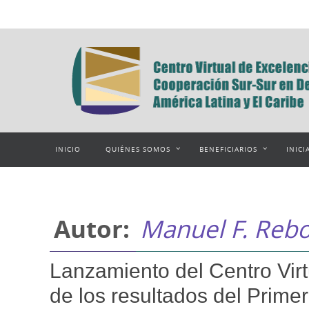
Ir
al
contenido
Ir
INICIO
QUIÉNES SOMOS
BENEFICIARIOS
INICI
al
contenido
Autor:
Manuel F. Rebo
Lanzamiento del Centro Virt
de los resultados del Prime