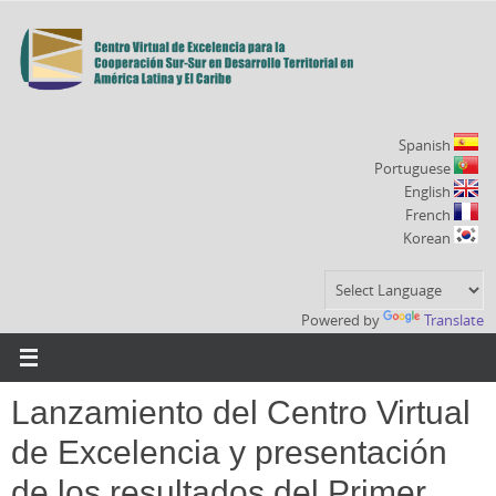
Ir
al
contenido
Spanish
Portuguese
English
French
Korean
Powered by
Translate
Lanzamiento del Centro Virtual
de Excelencia y presentación
de los resultados del Primer