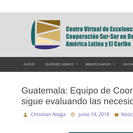
Ir
al
contenido
Ir
INICIO
QUIÉNES SOMOS
BENEFICIARIOS
INICI
al
contenido
Guatemala: Equipo de Coor
sigue evaluando las necesi
Christian Aliaga
junio 14, 2018
Notic