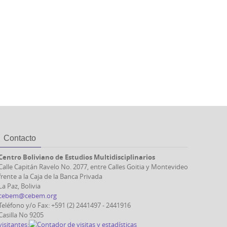
Contacto
Centro Boliviano de Estudios Multidisciplinarios
Calle Capitán Ravelo No. 2077, entre Calles Goitia y Montevideo
frente a la Caja de la Banca Privada
La Paz, Bolivia
cebem@cebem.org
Teléfono y/o Fax: +591 (2) 2441497 - 2441916
Casilla No 9205
visitantes: