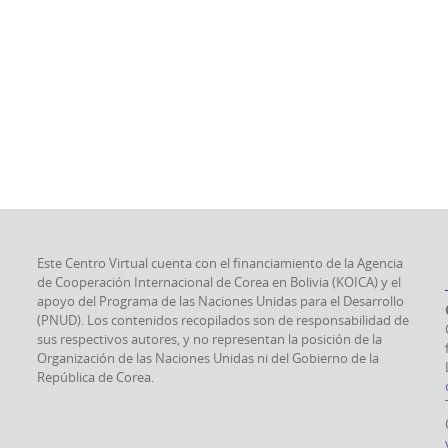
Este Centro Virtual cuenta con el financiamiento de la Agencia
de Cooperación Internacional de Corea en Bolivia (KOICA) y el
apoyo del Programa de las Naciones Unidas para el Desarrollo
(PNUD). Los contenidos recopilados son de responsabilidad de
sus respectivos autores, y no representan la posición de la
Organización de las Naciones Unidas ni del Gobierno de la
República de Corea.