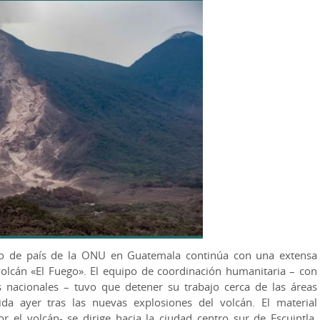
po de país de la ONU en Guatemala continúa con una extensa
volcán «El Fuego». El equipo de coordinación humanitaria – con
acionales – tuvo que detener su trabajo cerca de las áreas
da ayer tras las nuevas explosiones del volcán. El material
r el volcán- se dirige hacia la ciudad centro sur de Escuintla,