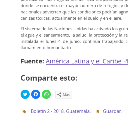
donde se encuentra el mayor número de refugios y do
nacionales advierten que las condiciones podrían agrava
cenizas tóxicas, actualmente en el suelo y en el aire.
El sistema de las Naciones Unidas ha activado los grupo
el agua y el saneamiento, la salud, la protección y la 
instalada el lunes 4 de junio, continúa trabajando c
llamamiento humanitario.
Fuente:
América Latina y el Caribe
Comparte esto:
H
H
H
Más
a
a
a
z
z
z
c
c
c
l
l
l
Boletín 2 - 2018
,
Guatemala
.
Guardar
.
i
i
i
c
c
c
p
p
p
a
a
a
r
r
r
a
a
a