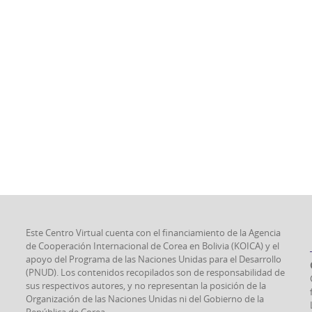
Este Centro Virtual cuenta con el financiamiento de la Agencia
de Cooperación Internacional de Corea en Bolivia (KOICA) y el
apoyo del Programa de las Naciones Unidas para el Desarrollo
(PNUD). Los contenidos recopilados son de responsabilidad de
sus respectivos autores, y no representan la posición de la
Organización de las Naciones Unidas ni del Gobierno de la