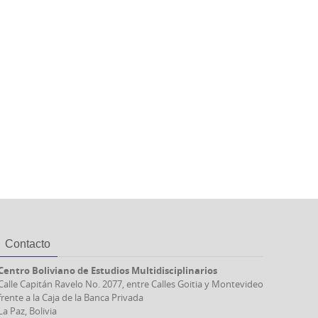
Contacto
Centro Boliviano de Estudios Multidisciplinarios
Calle Capitán Ravelo No. 2077, entre Calles Goitia y Montevideo
frente a la Caja de la Banca Privada
La Paz, Bolivia