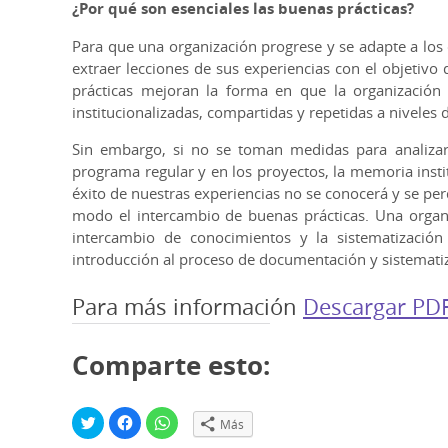
¿Por qué son esenciales las buenas prácticas?
Para que una organización progrese y se adapte a los
extraer lecciones de sus experiencias con el objetivo
prácticas mejoran la forma en que la organización 
institucionalizadas, compartidas y repetidas a niveles di
Sin embargo, si no se toman medidas para analizar,
programa regular y en los proyectos, la memoria instit
éxito de nuestras experiencias no se conocerá y se per
modo el intercambio de buenas prácticas. Una organi
intercambio de conocimientos y la sistematización
introducción al proceso de documentación y sistematiz
Para más información
Descargar PD
Comparte esto:
H
H
H
Más
a
a
a
z
z
z