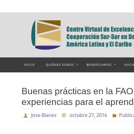
Ir
al
contenido
Ir
INICIO
QUIÉNES SOMOS
BENEFICIARIOS
INICI
al
contenido
Buenas prácticas en la FAO
experiencias para el aprend
Jose Blanes
octubre 27, 2016
Public