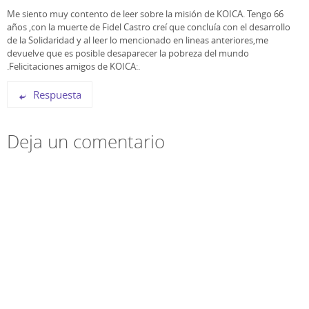
e
r
r
Me siento muy contento de leer sobre la misión de KOICA. Tengo 66
e
e
e
n
e
e
años ,con la muerte de Fidel Castro creí que concluía con el desarrollo
u
n
n
de la Solidaridad y al leer lo mencionado en lineas anteriores,me
n
u
u
a
n
n
devuelve que es posible desaparecer la pobreza del mundo
v
a
a
.Felicitaciones amigos de KOICA:.
e
v
v
n
e
e
t
n
n
a
t
t
Respuesta
n
a
a
a
n
n
n
a
a
u
n
n
e
u
u
Deja un comentario
v
e
e
a
v
v
)
a
a
)
)