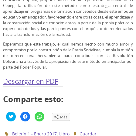
Cepep, la utilización de este método como estrategia central de
aprendizaje en programas de formación concebidos desde este enfoque
educativo emancipador, favoreciendo entre otras cosas, el aprendizaje y
la construcción social de conocimientos, a partir de la propia práctica o
experiencia de los y las participantes con el propósito de reorientarlos
hacia la transformación de la realidad.
Esperamos que este trabajo, el cual hemos hecho con mucho amor y
compromiso por la construcción de la Patria Socialista, cumpla la misión
de ofrecer una herramienta para contribuir con la Revolución
Bolivariana a través de la apropiación de este método emancipador por
parte del Poder Popular.
Descargar en PDF
Comparte esto:
H
H
H
Más
a
a
a
z
z
z
c
c
c
l
l
l
,
.
.
Boletín 1 - Enero 2017
Libro
Guardar
i
i
i