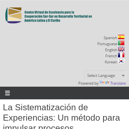
Ir
al
contenido
Spanish
Portuguese
English
French
Korean
Powered by
Translate
La Sistematización de
Experiencias: Un método para
impulsar procesos