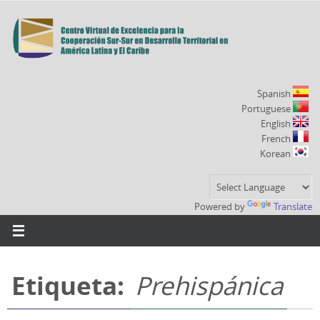
Ir
al
contenido
Spanish
Portuguese
English
French
Korean
Powered by
Translate
Etiqueta:
Prehispánica