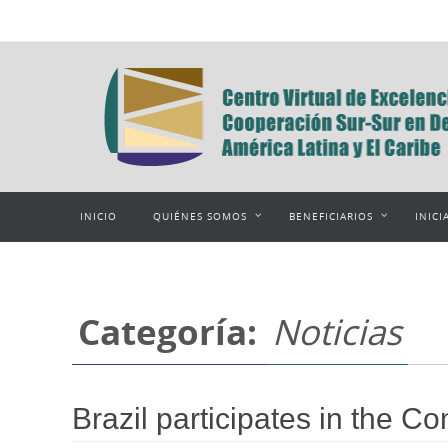
Ir
al
contenido
Ir
INICIO
QUIÉNES SOMOS
BENEFICIARIOS
INICI
al
contenido
Categoría:
Noticias
Brazil participates in the 