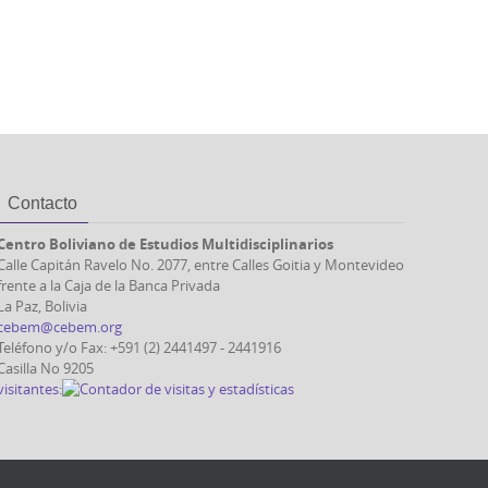
Contacto
Centro Boliviano de Estudios Multidisciplinarios
Calle Capitán Ravelo No. 2077, entre Calles Goitia y Montevideo
frente a la Caja de la Banca Privada
La Paz, Bolivia
cebem@cebem.org
Teléfono y/o Fax: +591 (2) 2441497 - 2441916
Casilla No 9205
visitantes: